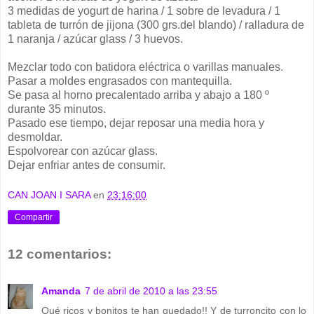
3 medidas de
yogurt
de harina / 1 sobre de levadura / 1
tableta de turrón de jijona (300
grs
.del blando) / ralladura de
1 naranja / azúcar
glass
/ 3 huevos.
Mezclar todo con batidora eléctrica o varillas manuales.
Pasar a moldes engrasados con mantequilla.
Se pasa al horno
precalentado
arriba y abajo a 180 º
durante 35 minutos.
Pasado ese tiempo, dejar reposar una media hora y
desmoldar
.
Espolvorear con azúcar
glass
.
Dejar enfriar antes de consumir.
CAN JOAN I SARA
en
23:16:00
Compartir
12 comentarios:
Amanda
7 de abril de 2010 a las 23:55
Qué ricos y bonitos te han quedado!! Y de turroncito con lo